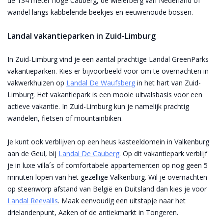
de 134 meter hoge Cauberg, de wielerberg van Nederland of
wandel langs kabbelende beekjes en eeuwenoude bossen.
Landal vakantieparken in Zuid-Limburg
In Zuid-Limburg vind je een aantal prachtige Landal GreenParks
vakantieparken. Kies er bijvoorbeeld voor om te overnachten in
vakwerkhuizen op
Landal De Waufsberg
in het hart van Zuid-
Limburg. Het vakantiepark is een mooie uitvalsbasis voor een
actieve vakantie. In Zuid-Limburg kun je namelijk prachtig
wandelen, fietsen of mountainbiken.
Je kunt ook verblijven op een heus kasteeldomein in Valkenburg
aan de Geul, bij
Landal De Cauberg
. Op dit vakantiepark verblijf
je in luxe villa´s of comfortabele appartementen op nog geen 5
minuten lopen van het gezellige Valkenburg. Wil je overnachten
op steenworp afstand van België en Duitsland dan kies je voor
Landal Reevallis
. Maak eenvoudig een uitstapje naar het
drielandenpunt, Aaken of de antiekmarkt in Tongeren.