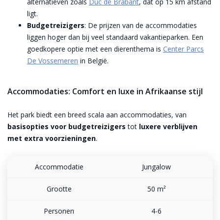
alternatieven zoals
Duc de Brabant
, dat op 15 km afstand
ligt.
Budgetreizigers
: De prijzen van de accommodaties
liggen hoger dan bij veel standaard vakantieparken. Een
goedkopere optie met een dierenthema is
Center Parcs
De Vossemeren
in België.
Accommodaties: Comfort en luxe in Afrikaanse stijl
Het park biedt een breed scala aan accommodaties, van
basisopties voor budgetreizigers
tot
luxere verblijven
met extra voorzieningen
.
Jungalow
50 m²
4-6