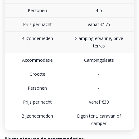
4-5
vanaf €175
Glamping-ervaring, privé
terras
Campingplaats
-
-
vanaf €30
Eigen tent, caravan of
camper
Pluspunten van de accommodaties
: