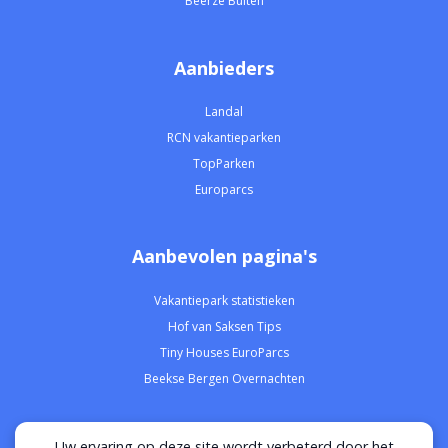
Beerze Bulten
Aanbieders
Landal
RCN vakantieparken
TopParken
Europarcs
Aanbevolen pagina's
Vakantiepark statistieken
Hof van Saksen Tips
Tiny Houses EuroParcs
Beekse Bergen Overnachten
Uw ervaring op deze site wordt verbeterd door het