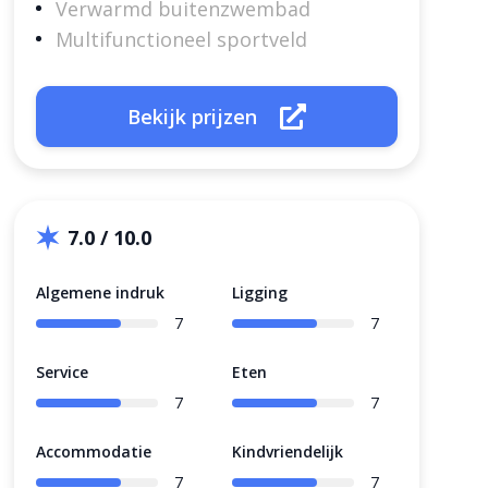
Verwarmd buitenzwembad
Multifunctioneel sportveld
Bekijk prijzen
7.0 / 10.0
Algemene indruk
Ligging
7
7
Service
Eten
7
7
Accommodatie
Kindvriendelijk
7
7