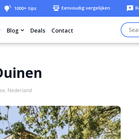
Eenvoudig vergelijken
R
1000+ tips
Blog
Deals
Contact
Duinen
se, Nederland