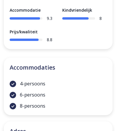
Accommodatie
Kindvriendelijk
9.3
8
Prijs/kwaliteit
8.8
Accommodaties
4-persoons
6-persoons
8-persoons