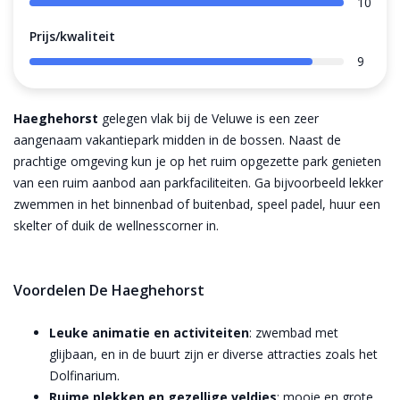
10
Prijs/kwaliteit
9
Haeghehorst
gelegen vlak bij de Veluwe is een zeer
aangenaam vakantiepark midden in de bossen. Naast de
prachtige omgeving kun je op het ruim opgezette park genieten
van een ruim aanbod aan parkfaciliteiten. Ga bijvoorbeeld lekker
zwemmen in het binnenbad of buitenbad, speel padel, huur een
skelter of duik de wellnesscorner in.
Voordelen De Haeghehorst
Leuke animatie en activiteiten
: zwembad met
glijbaan, en in de buurt zijn er diverse attracties zoals het
Dolfinarium​​.
Ruime plekken en gezellige veldjes
: mooie en grote