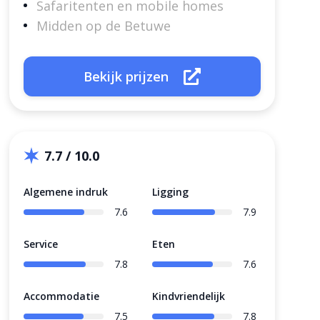
Safaritenten en mobile homes
Midden op de Betuwe
Bekijk prijzen
7.7 / 10.0
Algemene indruk
Ligging
7.6
7.9
Service
Eten
7.8
7.6
Accommodatie
Kindvriendelijk
7.5
7.8