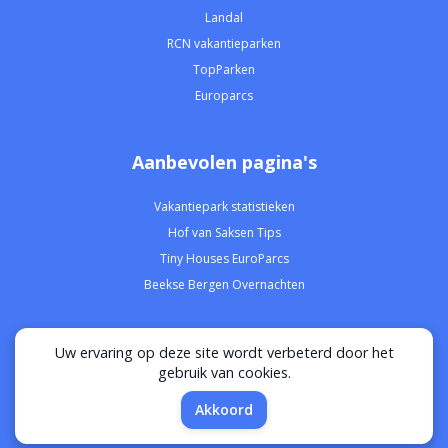
Landal
RCN vakantieparken
TopParken
Europarcs
Aanbevolen pagina's
Vakantiepark statistieken
Hof van Saksen Tips
Tiny Houses EuroParcs
Beekse Bergen Overnachten
Uw ervaring op deze site wordt verbeterd door het
Privacy
Disclaimer
Over ons
Contact
gebruik van cookies.
Akkoord
© 2021-2026 Vakantiepark Vergelijker | alle rechten voorbehouden