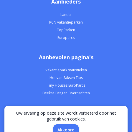
Aanbieders
Landal
RCN vakantieparken
TopParken
Europarcs
Aanbevolen pagina's
Vakantiepark statistieken
Hof van Saksen Tips
Tiny Houses EuroParcs
Beekse Bergen Overnachten
Uw ervaring op deze site wordt verbeterd door het
Privacy
Disclaimer
Over ons
Contact
gebruik van cookies.
Filters
Akkoord
© 2021-2026 Vakantiepark Vergelijker | alle rechten voorbehouden