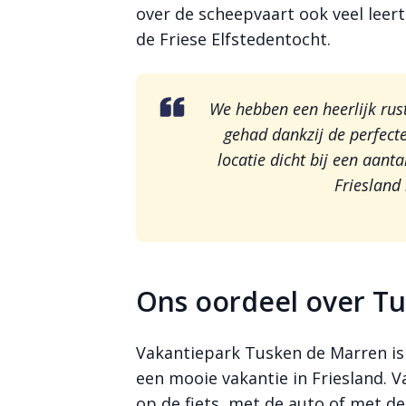
over de scheepvaart ook veel leert
de Friese Elfstedentocht.
We hebben een heerlijk rus
gehad dankzij de perfecte
locatie dicht bij een aant
Friesland 
Ons oordeel over T
Vakantiepark Tusken de Marren is e
een mooie vakantie in Friesland. V
op de fiets, met de auto of met d