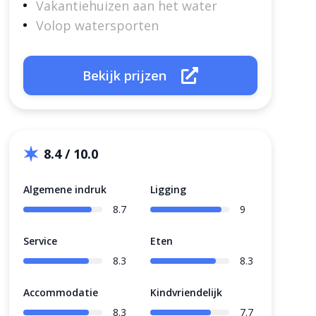
Vakantiehuizen aan het water
Volop watersporten
Bekijk prijzen
8.4 / 10.0
Algemene indruk
Ligging
8.7
9
Service
Eten
8.3
8.3
Accommodatie
Kindvriendelijk
8.3
7.7