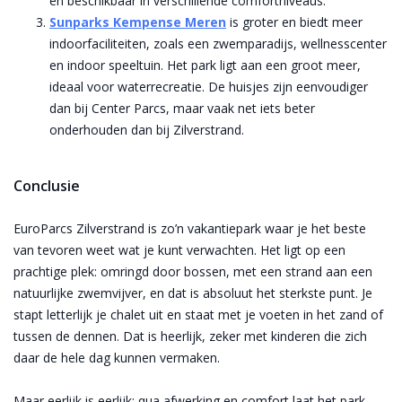
en beschikbaar in verschillende comfortniveaus.
Sunparks Kempense Meren
is groter en biedt meer
indoorfaciliteiten, zoals een zwemparadijs, wellnesscenter
en indoor speeltuin. Het park ligt aan een groot meer,
ideaal voor waterrecreatie. De huisjes zijn eenvoudiger
dan bij Center Parcs, maar vaak net iets beter
onderhouden dan bij Zilverstrand.
Conclusie
EuroParcs Zilverstrand is zo’n vakantiepark waar je het beste
van tevoren weet wat je kunt verwachten. Het ligt op een
prachtige plek: omringd door bossen, met een strand aan een
natuurlijke zwemvijver, en dat is absoluut het sterkste punt. Je
stapt letterlijk je chalet uit en staat met je voeten in het zand of
tussen de dennen. Dat is heerlijk, zeker met kinderen die zich
daar de hele dag kunnen vermaken.
Maar eerlijk is eerlijk: qua afwerking en comfort laat het park