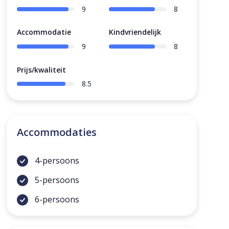
9
8
Accommodatie
Kindvriendelijk
9
8
Prijs/kwaliteit
8.5
Accommodaties
4-persoons
5-persoons
6-persoons