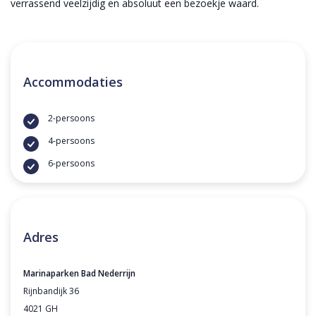
verrassend veelzijdig en absoluut een bezoekje waard.
Accommodaties
2-persoons
4-persoons
6-persoons
Adres
Marinaparken Bad Nederrijn
Rijnbandijk 36
4021 GH