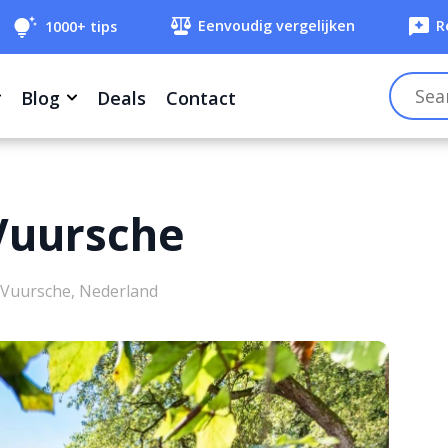
Eenvoudig vergelijken
R
1000+ tips
Blog
Deals
Contact
Vuursche
 Vuursche, Nederland