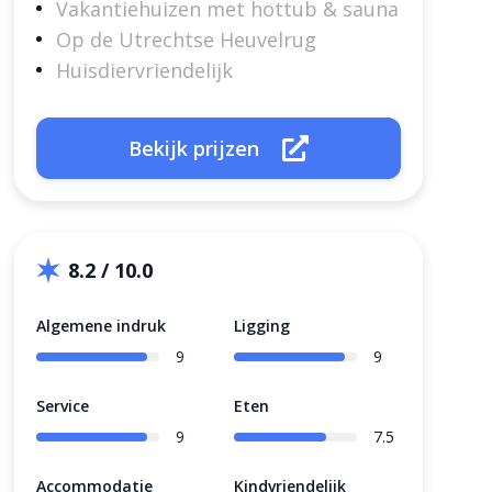
Vakantiehuizen met hottub & sauna
Op de Utrechtse Heuvelrug
Huisdiervriendelijk
Bekijk prijzen
8.2 / 10.0
Algemene indruk
Ligging
9
9
Service
Eten
9
7.5
Accommodatie
Kindvriendelijk