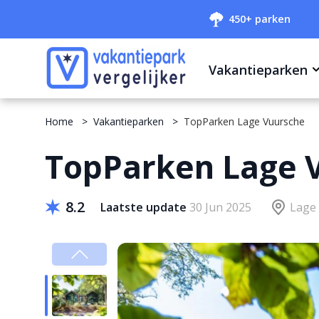
450+ parken
Vakantieparken
Home
Vakantieparken
TopParken Lage Vuursche
TopParken Lage 
8.2
Laatste update
30 Jun 2025
Lage