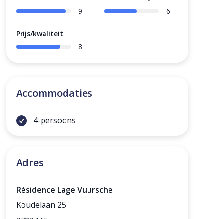
9
6
Prijs/kwaliteit
8
Accommodaties
4-persoons
Adres
Résidence Lage Vuursche
Koudelaan 25