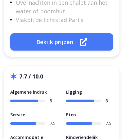
Overnachten in een chalet aan het
water of boomhut
Vlakbij de lichtstad Parijs
Bekijk prijzen
7.7 / 10.0
Algemene indruk
Ligging
8
8
Service
Eten
7.5
7.5
Accommodatie
Kindvriendelijk