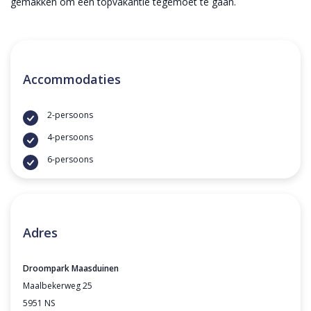
gemakken om een topvakantie tegemoet te gaan.
Accommodaties
2-persoons
4-persoons
6-persoons
Adres
Droompark Maasduinen
Maalbekerweg 25
5951 NS