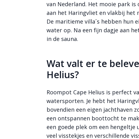
van Nederland. Het mooie park is 
aan het Haringvliet en vlakbij het 
De maritieme villa´s hebben hun e
water op. Na een fijn dagje aan he
in de sauna.
Bekijk meer
Wat valt er te bele
foto's
Helius?
Roompot Cape Helius is perfect va
watersporten. Je hebt het Haringvli
bovendien een eigen jachthaven z
een ontspannen boottocht te maken
een goede plek om een hengeltje ui
veel visstekjes en verschillende vi