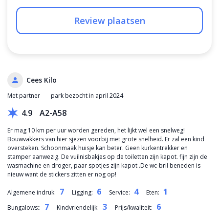
Review plaatsen
Cees Kilo
Met partner
park bezocht in april 2024
4.9
A2-A58
Er mag 10 km per uur worden gereden, het lijkt wel een snelweg!
Bouwvakkers van hier sjezen voorbij met grote snelheid. Er zal een kind
oversteken. Schoonmaak huisje kan beter. Geen kurkentrekker en
stamper aanwezig. De vuilnisbakjes op de toiletten zijn kapot. fijn zijn de
wasmachine en droger, paar spotjes zijn kapot .De wc-bril beneden is
nieuw want de stickers zitten er nog op!
7
6
4
1
Algemene indruk:
Ligging:
Service:
Eten:
7
3
6
Bungalows::
Kindvriendelijk:
Prijs/kwaliteit: