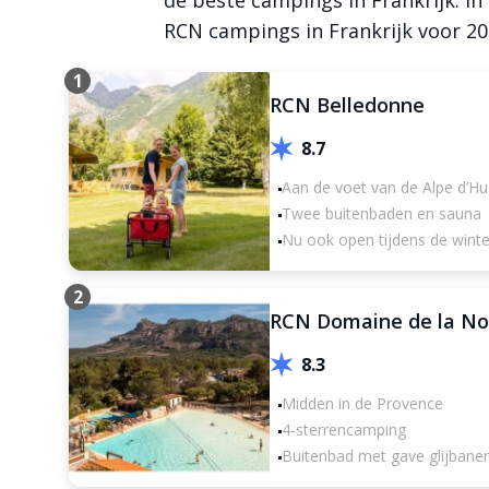
de beste campings in Frankrijk. In
RCN campings in Frankrijk voor 2
1
RCN Belledonne
8.7
Aan de voet van de Alpe d’H
Twee buitenbaden en sauna
Nu ook open tijdens de winte
2
RCN Domaine de la No
8.3
Midden in de Provence
4-sterrencamping
Buitenbad met gave glijbane