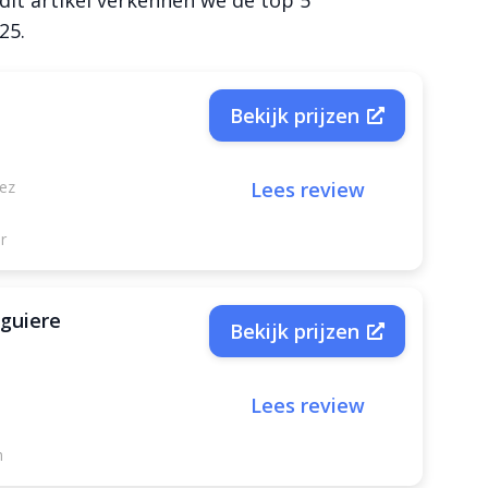
 dit artikel verkennen we de top 5
025.
Bekijk prijzen
uez
Lees review
r
guiere
Bekijk prijzen
Lees review
n