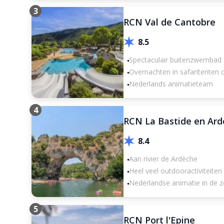
3
RCN Val de Cantobre
8.5
Spectaculair buitenzwembad
Overnachten in safaritenten 
Nederlands animatieteam
4
RCN La Bastide en Ar
8.4
Aan rivier de Ardèche
Heel veel outdooractiviteiten
Nederlandse animatie in de 
5
RCN Port l'Epine