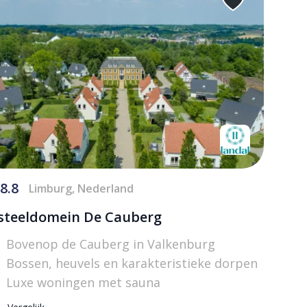
8.8
Limburg, Nederland
steeldomein De Cauberg
Bovenop de Cauberg in Valkenburg
Bossen, heuvels en karakteristieke dorpen
Luxe woningen met sauna