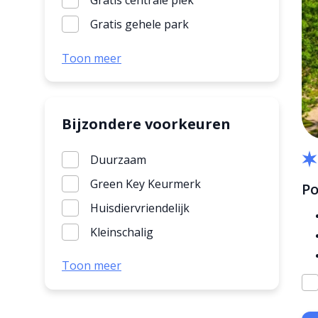
Gratis centrale plek
Gratis gehele park
Gratis in bungalows
Toon meer
wifi algemeen
Bijzondere voorkeuren
Duurzaam
Green Key Keurmerk
Po
Huisdiervriendelijk
Kleinschalig
Mindervaliden-vriendelijk
Toon meer
Vuurwerkvrij