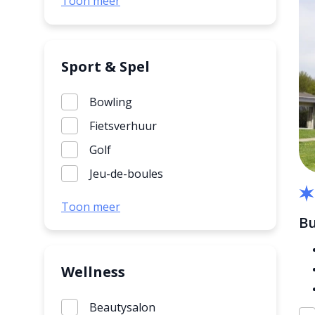
Toon meer
Kinderbad
Kinderboerderij
Trampoline
Sport & Spel
Bowling
Fietsverhuur
Golf
Jeu-de-boules
Midgetgolf
Toon meer
Bu
Mountainbiken
Sportveld
Tafeltennis
Wellness
Tennis outdoor
Beautysalon