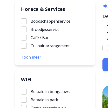
Huisje met sauna
Horeca & Services
D
Kinderbungalow
Boodschappenservice
Luxe bungalow
Broodjesservice
Met airco
Café / Bar
Mindervalidenbungalow
Culinair arrangement
Rookvrij huisje
Ontbijtservice
Toon meer
Safaritent
Parkshop
Stacaravan
Restaurant
Tent
Snackbar
WIFI
Villa
Supermarkt
Betaald in bungalows
Wasserette
Betaald in park