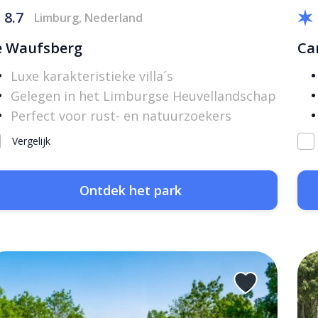
8.7
Limburg, Nederland
e Waufsberg
Ca
Luxe karakteristieke villa´s
Gelegen in het Limburgse Heuvellandschap
Perfect voor rust- en natuurzoekers
Vergelijk
Ontdek het park