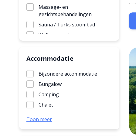
Tokkelbaan
Massage- en
Voetbal
gezichtsbehandelingen
Sauna / Turks stoombad
Wellness centrum
Accommodatie
Bijzondere accommodatie
Bungalow
Camping
Chalet
Groepsaccommodatie
Toon meer
Huisdiervrije bungalow
Huisje met jacuzzi