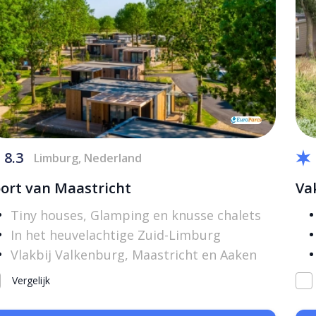
8.3
Limburg, Nederland
ort van Maastricht
Va
Tiny houses, Glamping en knusse chalets
In het heuvelachtige Zuid-Limburg
Vlakbij Valkenburg, Maastricht en Aaken
Vergelijk