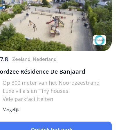
7.8
Zeeland, Nederland
ordzee Résidence De Banjaard
Op 300 meter van het Noordzeestrand
Luxe villa's en Tiny houses
Vele parkfaciliteiten
Vergelijk
Ontdek het park