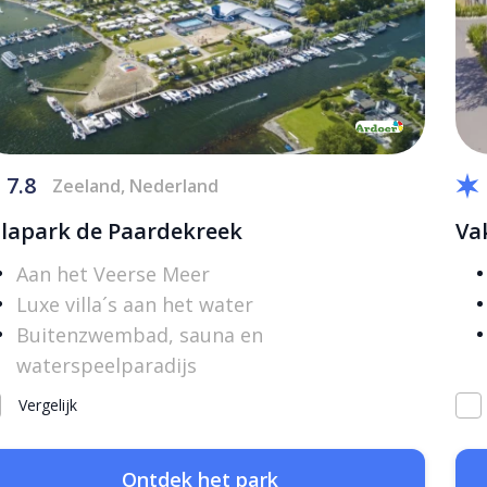
7.8
Zeeland, Nederland
llapark de Paardekreek
Va
Aan het Veerse Meer
Luxe villa´s aan het water
Buitenzwembad, sauna en
waterspeelparadijs
Vergelijk
Ontdek het park