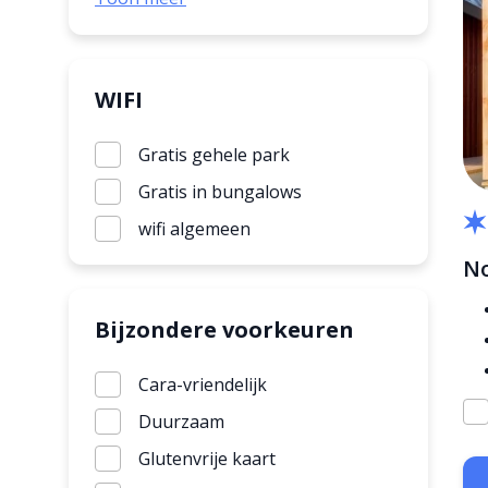
Parkshop
Rookvrij huisje
Restaurant
Strandhuisje
Snackbar
WIFI
Villa
Supermarkt
Gratis gehele park
Wasserette
Gratis in bungalows
wifi algemeen
No
Bijzondere voorkeuren
Cara-vriendelijk
Duurzaam
Glutenvrije kaart