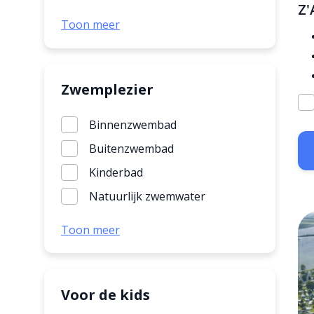
Z'
Landelijk
Toon meer
Zwemplezier
Binnenzwembad
Buitenzwembad
Kinderbad
Natuurlijk zwemwater
Stroomversnelling
Toon meer
Subtropisch zwembad
Waterglijbaan
Whirlpool
Voor de kids