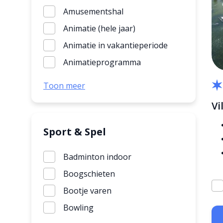
Amusementshal
Animatie (hele jaar)
Animatie in vakantieperiode
Animatieprogramma
Attractiepark
Toon meer
Binnenspeeltuin
Vi
Bollo de Beer
Buitenspeeltuin
Sport & Spel
Hang-Out
Badminton indoor
Kinderbad
Boogschieten
Koos Konijn
Bootje varen
Trampoline
Bowling