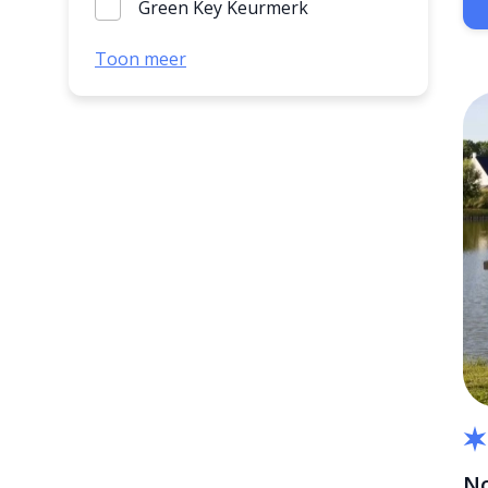
Green Key Keurmerk
Huisdiervriendelijk
Toon meer
Kleinschalig
Mindervaliden-vriendelijk
Vuurwerkvrij
No