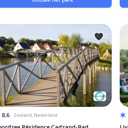
8.6
Zeeland, Nederland
ordzee Résidence Cadzand-Bad
Li