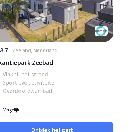
8.7
Zeeland, Nederland
kantiepark Zeebad
Vlakbij het strand
Sportieve activiteiten
Overdekt zwembad
Vergelijk
Ontdek het park