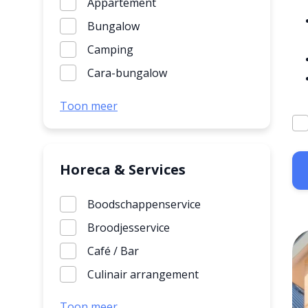
Appartement
Squash
Bungalow
Surfen
Camping
Tafeltennis
Cara-bungalow
Tennis indoor
Chalet
Toon meer
Tennis outdoor
Groepsaccommodatie
Tokkelbaan
Hondenbungalow
Vissen
Huisdiervrije bungalow
Horeca & Services
Voetbal
Huisje met jacuzzi
Boodschappenservice
Wakeboarden
Huisje met sauna
Broodjesservice
Waterskiën
Kinderbungalow
Café / Bar
Watersport
Luxe bungalow
Culinair arrangement
Zeilen
Met airco
Ontbijtservice
Toon meer
Mindervalidenbungalow