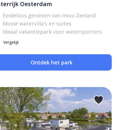
terrijk Oesterdam
Eindeloos genieten van mooi Zeeland
Mooie watervilla’s en suites
Ideaal vakantiepark voor watersporters
Vergelijk
Ontdek het park