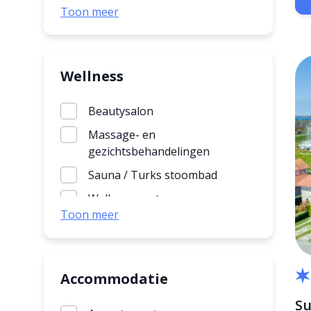
Duiken
Toon meer
Escaperoom
Fietsverhuur
Fitness
Wellness
Golf
Beautysalon
Jeu-de-boules
Massage- en
Kano- en/of waterfiets
gezichtsbehandelingen
Lasergamen
Sauna / Turks stoombad
Midgetgolf
Wellness centrum
Toon meer
Mountainbiken
Zonnebank / Solarium
Paintballen
Poolbiljart
Accommodatie
SUP
Su
Sportveld