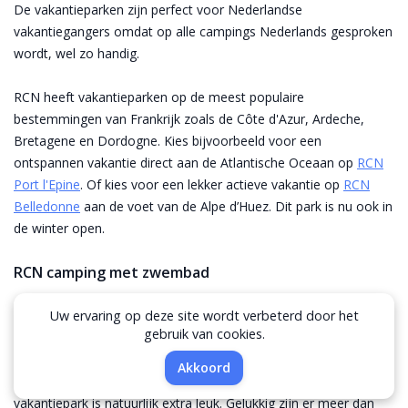
De vakantieparken zijn perfect voor Nederlandse
vakantiegangers omdat op alle campings Nederlands gesproken
wordt, wel zo handig.
RCN heeft vakantieparken op de meest populaire
bestemmingen van Frankrijk zoals de Côte d'Azur, Ardeche,
Bretagene en Dordogne. Kies bijvoorbeeld voor een
ontspannen vakantie direct aan de Atlantische Oceaan op
RCN
Port l'Epine
. Of kies voor een lekker actieve vakantie op
RCN
Belledonne
aan de voet van de Alpe d’Huez. Dit park is nu ook in
de winter open.
RCN camping met zwembad
Tijdens je vakantie is het heerlijk om af een toe een duik te
Uw ervaring op deze site wordt verbeterd door het
gebruik van cookies.
nemen in het water. Veel van de RCN vakantieparken liggen aan
het water of aan zee zodat je bij mooi weer een lekker
Filters
Akkoord
verfrissende duik kan nemen. Maar een zwembad op het
vakantiepark is natuurlijk extra leuk. Gelukkig zijn er meer dan