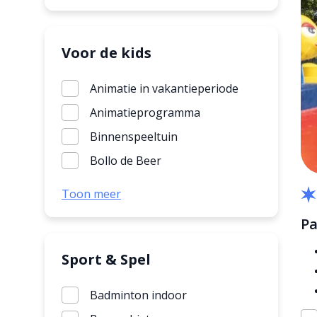
Subtropisch zwembad
Waterglijbaan
Whirlpool
Voor de kids
Animatie in vakantieperiode
Animatieprogramma
Binnenspeeltuin
Bollo de Beer
Buitenspeeltuin
Toon meer
Kinderbad
Pa
Kinderboerderij
Orry en Friends
Sport & Spel
Trampoline
Badminton indoor