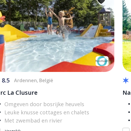
8.5
Ardennen, België
rc La Clusure
Na
Omgeven door bosrijke heuvels
Leuke knusse cottages en chalets
Met zwembad en rivier