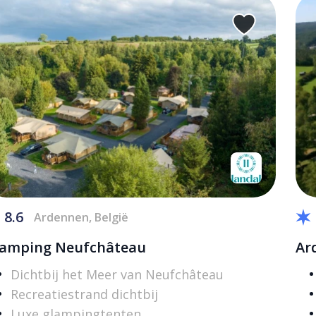
8.6
Ardennen, België
amping Neufchâteau
Ar
Dichtbij het Meer van Neufchâteau
Recreatiestrand dichtbij
Luxe glampingtenten