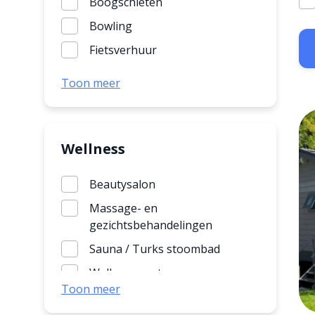
Boogschieten
Bowling
Fietsverhuur
Fitness
Toon meer
Jeu-de-boules
Kano- en/of waterfiets
Klimmen en abseilen
Wellness
Klimpark
Beautysalon
Lasergamen
Massage- en
Midgetgolf
gezichtsbehandelingen
Mountainbiken
Sauna / Turks stoombad
Paintballen
Wellness centrum
Toon meer
Poolbiljart
Zonnebank / Solarium
SUP