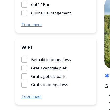
Café / Bar
Stacaravan
Culinair arrangement
Tent
Kinderopvang
Toon meer
Villa
Ontbijtservice
Parkshop
Restaurant
WIFI
Snackbar
Betaald in bungalows
Supermarkt
Gratis centrale plek
Wasserette
Gratis gehele park
Gratis in bungalows
Gl
wifi algemeen
Toon meer