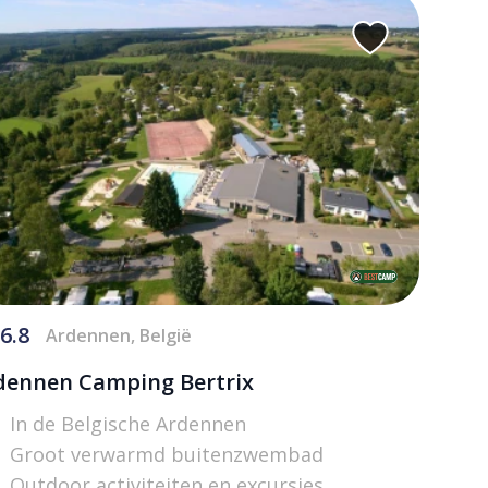
6.8
Ardennen, België
dennen Camping Bertrix
In de Belgische Ardennen
Groot verwarmd buitenzwembad
Outdoor activiteiten en excursies